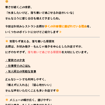
e
te
寒さが続くこの季節、
b
r
「外食したいけど、落ち着いて過ごせるお店がいいな」
o
そんなふうに感じる日も増えてきましたね。
o
今回はお好みレストラン古都が
多くのお客様に選ばれている理由
を、
k
いくつかのポイントに分けてご紹介します
気取らず使える、落ち着いた雰囲気
古都は、お好み焼き・もんじゃ焼きを中心としたお店ですが、
にぎやかすぎず、
落ち着いて過ごせる雰囲気
を大切にしています。
・家族での夕食
・仕事帰りのごはん
・友人同士の気軽な食事
どんなシーンでも利用しやすく、
「構えずに入れる」「居心地がいい」
そんな声をいただくことも多いお店です
メニューの幅が広く、選びやすい
お好み焼き・もんじゃ焼きはもちろん、