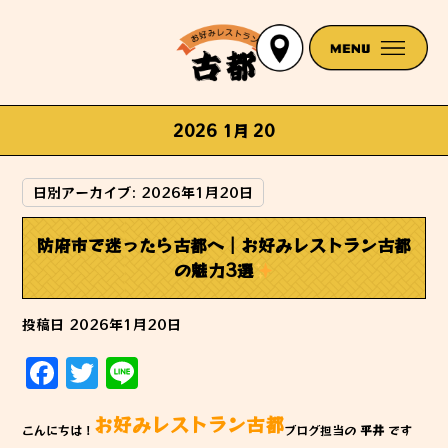
2026 1月 20
日別アーカイブ:
2026年1月20日
防府市で迷ったら古都へ｜お好みレストラン古都
の魅力3選
投稿日
2026年1月20日
F
T
Li
a
w
n
お好みレストラン古都
c
it
e
こんにちは！
ブログ担当の
平井
です