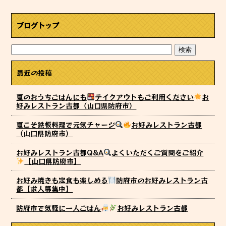
ブログトップ
最近の投稿
夏のおうちごはんにも
テイクアウトもご利用ください
お
好みレストラン古都（山口県防府市）
夏こそ鉄板料理で元気チャージ
お好みレストラン古都
（山口県防府市）
お好みレストラン古都Q&A
よくいただくご質問をご紹介
【山口県防府市】
お好み焼きも定食も楽しめる
防府市のお好みレストラン古
都【求人募集中】
防府市で気軽に一人ごはん
お好みレストラン古都