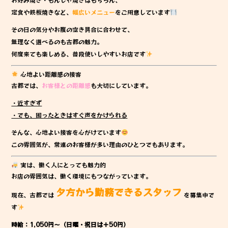
定食や鉄板焼きなど、
幅広いメニュー
をご用意しています
その日の気分やお腹の空き具合に合わせて、
無理なく選べるのも古都の魅力。
何度来ても楽しめる、普段使いしやすいお店です
心地よい距離感の接客
古都では、
お客様との距離感
も大切にしています。
・近すぎず
・でも、困ったときはすぐ声をかけられる
そんな、心地よい接客を心がけています
この雰囲気が、常連のお客様が多い理由のひとつでもあります。
実は、働く人にとっても魅力的
お店の雰囲気は、働く環境にもつながっています。
夕方から勤務できるスタッフ
現在、古都では
を募集中で
す
時給：1,050円～（日曜・祝日は＋50円）